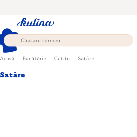
Treci
la
conținut
Acasă
Bucătărie
Cuțite
Satâre
Satâre