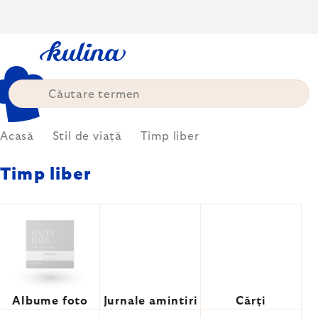
Treci
la
conținut
Acasă
Stil de viață
Timp liber
Timp liber
Albume foto
Jurnale amintiri
Cărți