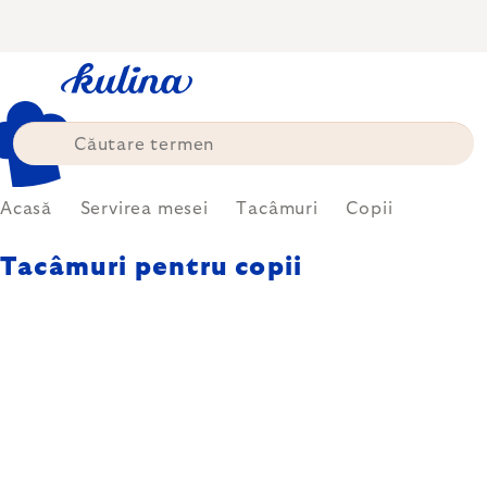
Treci
la
conținut
Acasă
Servirea mesei
Tacâmuri
Copii
Tacâmuri pentru copii