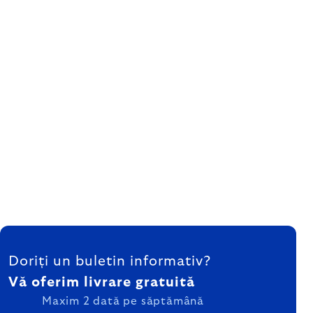
SUBSOL
Doriți un buletin informativ?
Vă oferim livrare gratuită
Maxim 2 dată pe săptămână