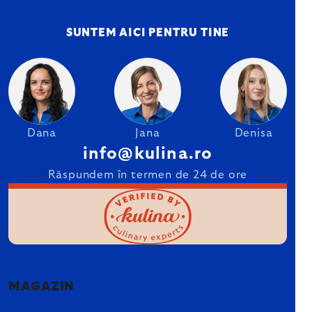
SUNTEM AICI PENTRU TINE
Dana
Jana
Denisa
info@kulina.ro
Răspundem în termen de 24 de ore
MAGAZIN