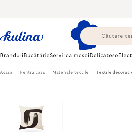
Treci
la
conținut
Branduri
Bucătărie
Servirea mesei
Delicatese
Elec
Acasă
Pentru casă
Materiale textile
Textile decorati