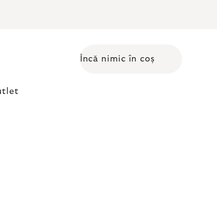
Încă nimic în coș
Coş de cumpărături
tlet