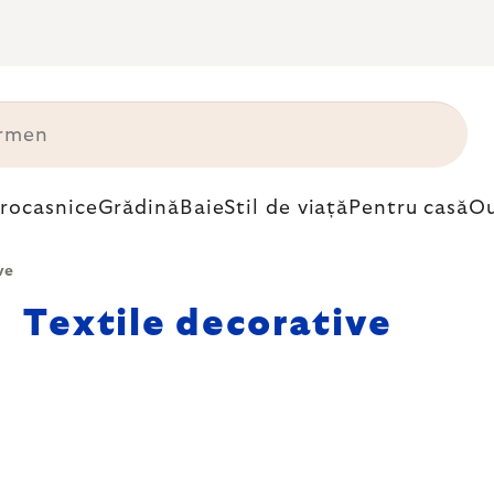
trocasnice
Grădină
Baie
Stil de viață
Pentru casă
Ou
ve
Textile decorative