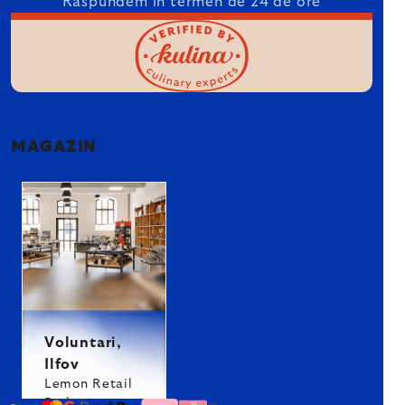
Răspundem în termen de 24 de ore
MAGAZIN
Voluntari,
Ilfov
Lemon Retail
Park