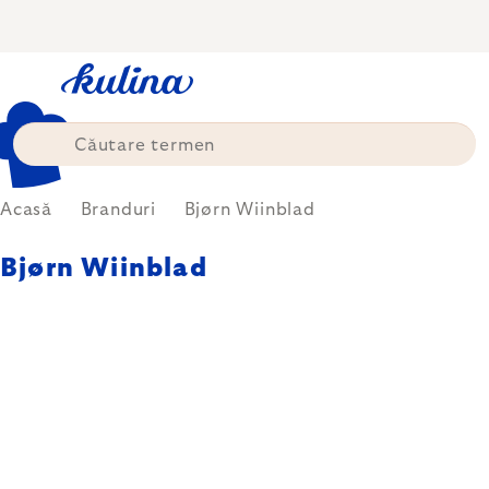
Treci
la
conținut
Acasă
Branduri
Bjørn Wiinblad
Bjørn Wiinblad