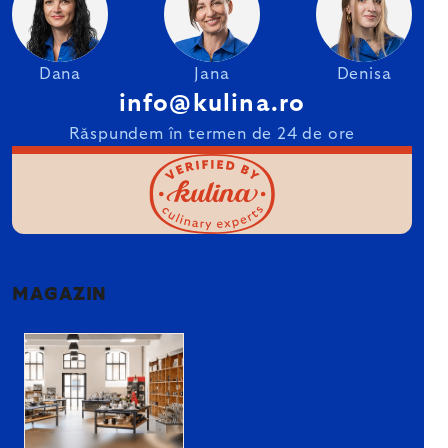
Dana
Jana
Denisa
info@kulina.ro
Răspundem în termen de 24 de ore
MAGAZIN