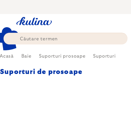
Treci
la
conținut
Acasă
Baie
Suporturi prosoape
Suporturi
Suporturi de prosoape