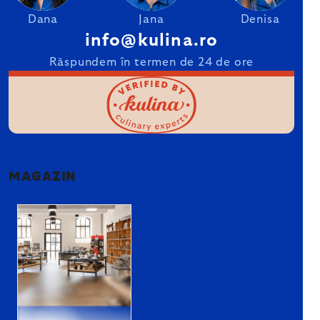
Dana
Jana
Denisa
info@kulina.ro
Răspundem în termen de 24 de ore
MAGAZIN