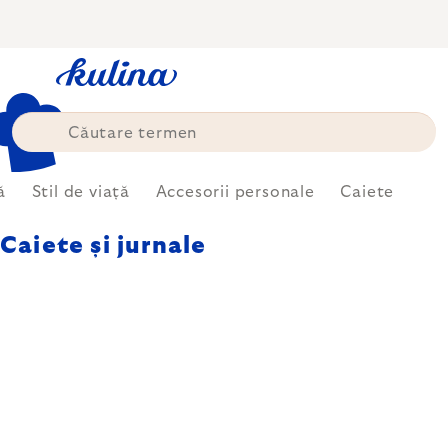
Treci
la
conținut
ă
Stil de viață
Accesorii personale
Caiete
Caiete și jurnale