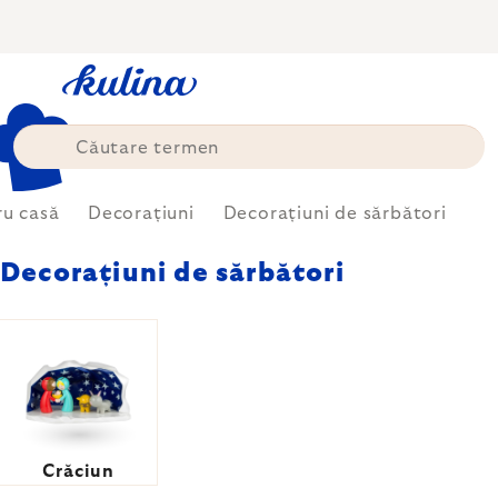
Treci
la
conținut
ru casă
Decorațiuni
Decorațiuni de sărbători
Decorațiuni de sărbători
Crăciun