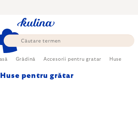
Treci
la
conținut
asă
Grădină
Accesorii pentru gratar
Huse
Huse pentru grătar