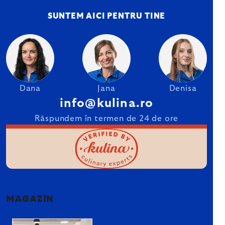
SUNTEM AICI PENTRU TINE
Dana
Jana
Denisa
info@kulina.ro
Răspundem în termen de 24 de ore
MAGAZIN