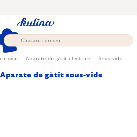
Treci
la
conținut
casnice
Aparate de gătit electrice
Sous-vide
Aparate de gătit sous-vide