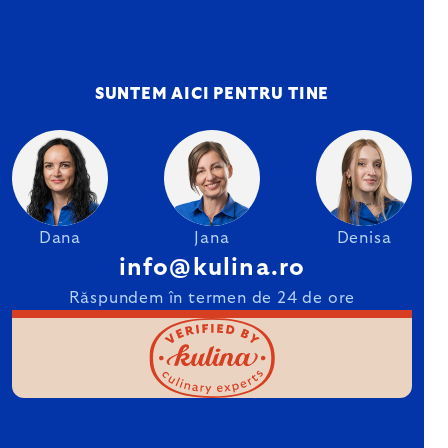
SUNTEM AICI PENTRU TINE
Dana
Jana
Denisa
info@kulina.ro
Răspundem în termen de 24 de ore