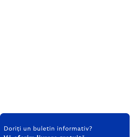
SUBSOL
Doriți un buletin informativ?