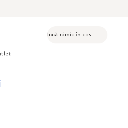
Încă nimic în coș
Coş de cumpărături
tlet
i