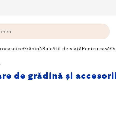
trocasnice
Grădină
Baie
Stil de viață
Pentru casă
Ou
ă
re de grădină și accesori