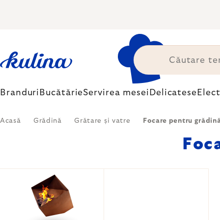
Treci
la
conținut
Branduri
Bucătărie
Servirea mesei
Delicatese
Elec
Acasă
Grădină
Grătare și vatre
Focare pentru grădin
Foca