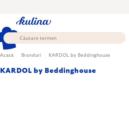
Treci
la
conținut
Acasă
Branduri
KARDOL by Beddinghouse
KARDOL by Beddinghouse