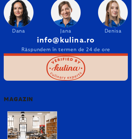
Dana
Jana
Denisa
info@kulina.ro
Răspundem în termen de 24 de ore
MAGAZIN