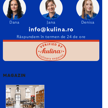
Dana
Jana
Denisa
info@kulina.ro
Răspundem în termen de 24 de ore
MAGAZIN