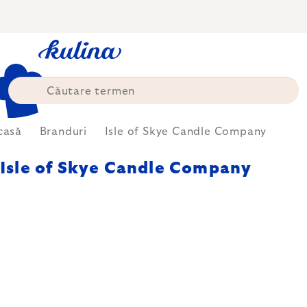
Treci
la
conținut
casă
Branduri
Isle of Skye Candle Company
Isle of Skye Candle Company
Isle of Skye Candle Company este
un brand scoțian specializat în
lumânări parfumate lucrate
manual și parfumuri de interior