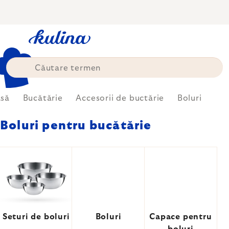
Treci
la
conținut
să
Bucătărie
Accesorii de buctărie
Boluri
Boluri pentru bucătărie
Seturi de boluri
Boluri
Capace pentru