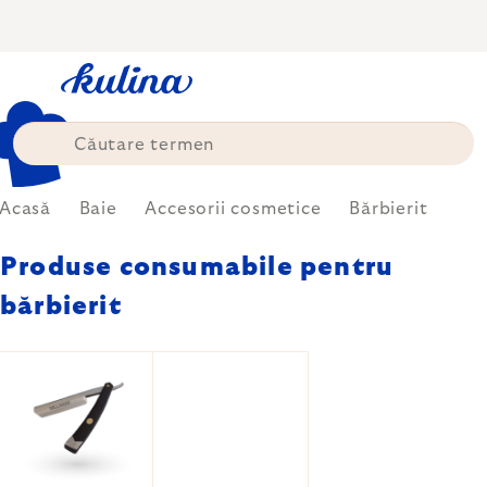
Treci
la
conținut
Acasă
Baie
Accesorii cosmetice
Bărbierit
Produse consumabile pentru
bărbierit