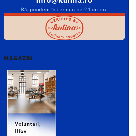
info@kulina.ro
Răspundem în termen de 24 de ore
MAGAZIN
Voluntari,
Ilfov