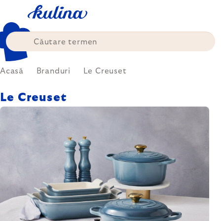
Treci
la
conținut
Acasă
Branduri
Le Creuset
Le Creuset