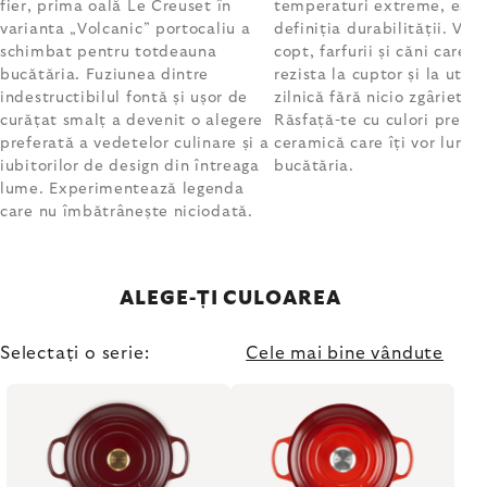
fier, prima oală Le Creuset în
temperaturi extreme, este
varianta „Volcanic” portocaliu a
definiția durabilității. Vas
schimbat pentru totdeauna
copt, farfurii și căni care p
bucătăria. Fuziunea dintre
rezista la cuptor și la utili
indestructibilul fontă și ușor de
zilnică fără nicio zgârietură
curățat smalț a devenit o alegere
Răsfață-te cu culori prem
preferată a vedetelor culinare și a
ceramică care îți vor lumin
iubitorilor de design din întreaga
bucătăria.
lume. Experimentează legenda
care nu îmbătrânește niciodată.
ALEGE-ȚI CULOAREA
Selectați o serie:
Cele mai bine vândute