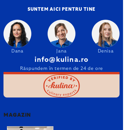
SUNTEM AICI PENTRU TINE
Dana
Jana
Denisa
info@kulina.ro
Răspundem în termen de 24 de ore
MAGAZIN