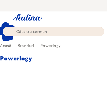
Treci
la
conținut
Acasă
Branduri
Powerlogy
Powerlogy