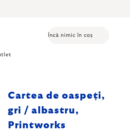
Încă nimic în coș
Coş de cumpărături
tlet
Cartea de oaspeți,
gri / albastru,
Printworks