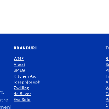
BRANDURI
T
WMF
R
Alessi
S
SMEG
P
Kitchen Aid
T
JosephJoseph
A
Zwilling
V
5%
de Buyer
T
ntre
Eva Solo
P
C
meni