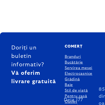
SUBSOL
COMERȚ
Doriți un
buletin
Branduri
Bucătărie
informativ?
Servirea mesei
Vă oferim
Electrocasnice
Grădină
livrare gratuită
Baie
8
Stil de viață
di
Pentru casă
Deja 177
Outlet
oa