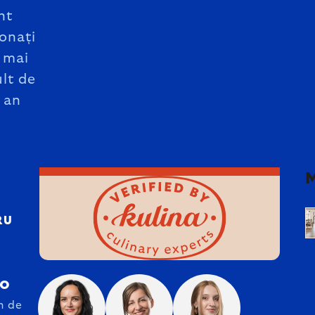
nt
onați
 mai
lt de
 an
RU
ro
n de