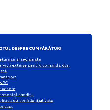
OTUL DESPRE CUMPĂRĂTURI
eturnări și reclamații
ervicii extinse pentru comanda dvs.
lată
ransport
NPC
ouchere
ermeni și condiții
olitica de confidențialitate
ontact