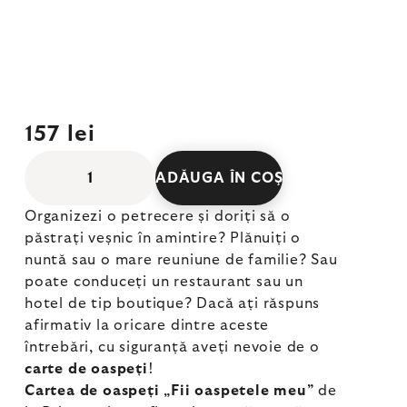
157 lei
ADĂUGA ÎN COŞ
Organizezi o petrecere și doriți să o
păstrați veșnic în amintire? Plănuiți o
nuntă sau o mare reuniune de familie? Sau
poate conduceți un restaurant sau un
hotel de tip boutique? Dacă ați răspuns
afirmativ la oricare dintre aceste
întrebări, cu siguranță aveți nevoie de o
carte de oaspeți
!
Cartea de oaspeți „Fii oaspetele meu”
de