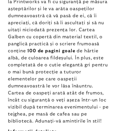
la Printworks va fi cu siguranță pe măsura
așteptărilor și le va arăta oaspeților
dumneavoastră că vă pasă de ei, că îi
apreciați, că doriți să îi ascultați și să nu
uitați niciodată prezența lor. Cartea
Galben cu copertă din material textil, o
panglică practică și o scriere frumoasă
conține
100 de pagini goale
de hârtie
albă, de culoarea fildeșului. În plus, este
completată de o cutie elegantă gri pentru
o mai bună protecție a tuturor
elementelor pe care oaspeții
dumneavoastră le vor lăsa înăuntru.
Cartea de oaspeți arată atât de frumos,
încât cu siguranță o veți așeza într-un loc
vizibil după terminarea evenimentului - pe
tejghea, pe masă de cafea sau pe
bibliotecă. Adunați-vă amintirile în stil!