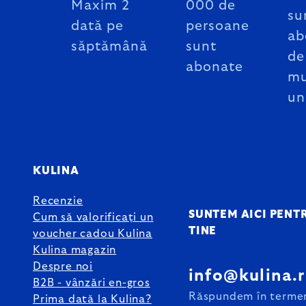
Maxim 2
000 de
su
dată pe
persoane
ab
săptămână
sunt
de
abonate
mu
un
KULINA
Recenzie
SUNTEM AICI PENT
Cum să valorificați un
TINE
voucher cadou Kulina
Kulina magazin
Despre noi
info@kulina.
B2B - vânzări en-gros
Răspundem în terme
Prima dată la Kulina?