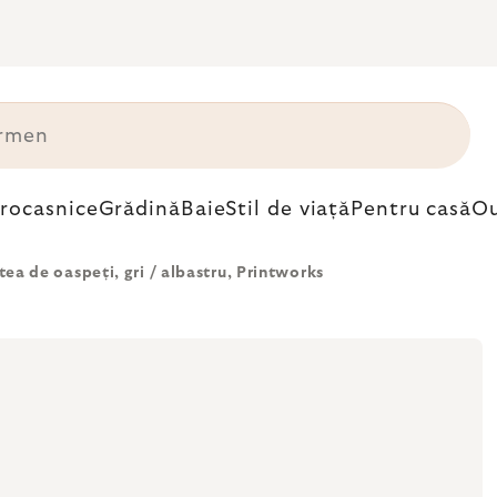
trocasnice
Grădină
Baie
Stil de viață
Pentru casă
Ou
tea de oaspeți, gri / albastru, Printworks