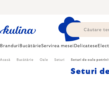
Treci
la
conținut
Branduri
Bucătărie
Servirea mesei
Delicatese
Elec
Acasă
Bucătărie
Oale
Seturi
Seturi de oale potrivi
Seturi d