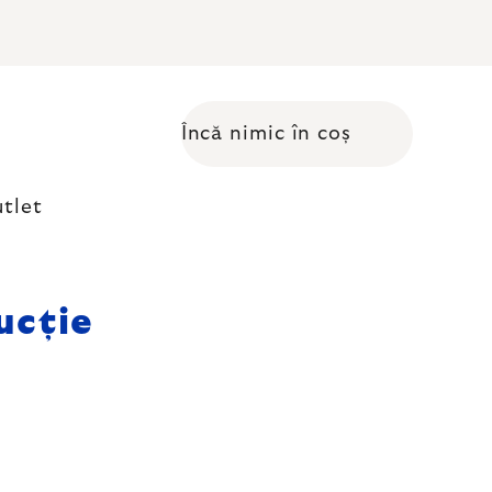
Încă nimic în coș
Coş de cumpărături
tlet
ucție