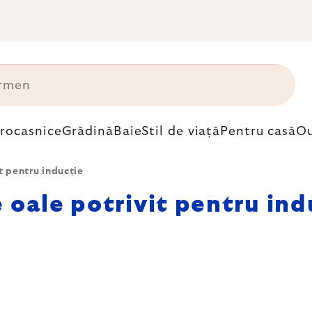
trocasnice
Grădină
Baie
Stil de viață
Pentru casă
Ou
t pentru inducție
e oale potrivit pentru ind