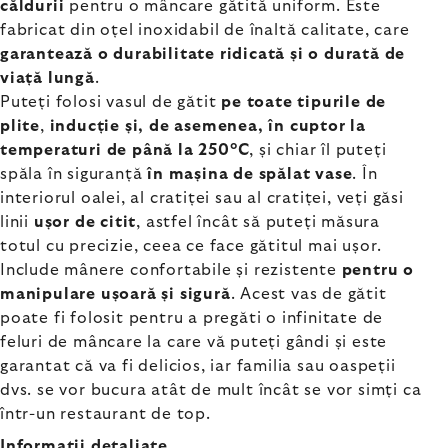
căldurii
pentru o mâncare gătită uniform. Este
fabricat din oțel inoxidabil de înaltă calitate, care
garantează o durabilitate ridicată și o durată de
viață lungă
.
Puteți folosi vasul de gătit
pe toate tipurile de
plite
,
inducție și, de asemenea, în cuptor la
temperaturi de până la 250°C
,
și chiar
îl puteți
spăla în siguranță
în mașina de spălat vase
. În
interiorul oalei, al cratiței sau al cratiței, veți găsi
linii
ușor de citit
, astfel încât să puteți măsura
totul cu precizie, ceea ce face gătitul mai ușor.
Include mânere confortabile și rezistente
pentru o
manipulare ușoară și sigură
. Acest vas de gătit
poate fi folosit pentru a pregăti o infinitate de
feluri de mâncare la care vă puteți gândi și este
garantat că va fi delicios, iar familia sau oaspeții
dvs. se vor bucura atât de mult încât se vor simți ca
într-un restaurant de top.
Informaţii detaliate