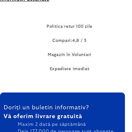
Politica retur 100 zile
Compari:4,8 / 5
Magazin în Voluntari
Expediere imediat
SUBSOL
Doriți un buletin informativ?
Vă oferim livrare gratuită
Maxim 2 dată pe săptămână
Deja 177 000 de persoane sunt abonate