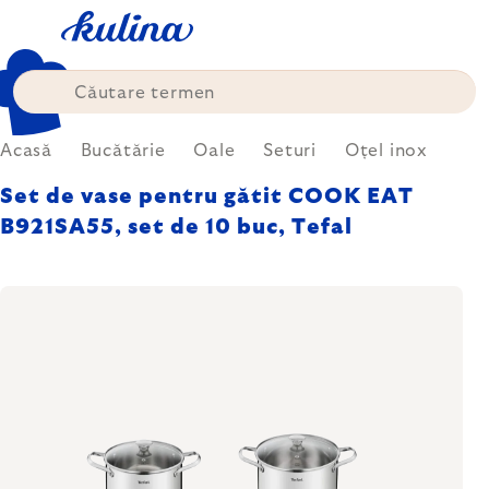
Treci
la
conținut
Acasă
Bucătărie
Oale
Seturi
Oțel inox
Set de vase pentru gătit COOK EAT
B921SA55, set de 10 buc, Tefal