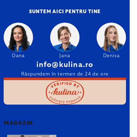
SUNTEM AICI PENTRU TINE
Dana
Jana
Denisa
info@kulina.ro
Răspundem în termen de 24 de ore
MAGAZIN