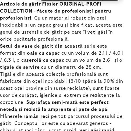
Articole de gătit Fissler ORIGINAL-PROFI
COLLECTION
-
făcute de profesioniști pentru
profesioniști
. Cu un material robust din oțel
inoxidabil și un capac greu și bine fixat, acesta este
genul de ustensile de gătit pe care îl veți găsi în
orice bucătărie profesională.
Setul de
vase
de
gătit din
această serie este
format din
oale cu
capac
cu un volum de 2,1 l / 4,0 l
/ 6,3 l, o
caserolă cu capac
cu un volum de 2,6 l și o
tigaie de servire
cu un diametru de 28 cm.
Tigăile din această colecție profesională sunt
fabricate din oțel inoxidabil 18/10 (până la 90% din
acest oțel provine din surse reciclate), sunt foarte
ușor de curățat, igienice și extrem de rezistente la
coroziune.
Suprafața semi-mată este perfect
netedă și rezistă la amprente și pete de apă
.
Mânerele
rămân reci
pe tot parcursul procesului de
gătit. Conceptul lor este cu adevărat generos -
chiar și atunci când lucrați rapid,
veți găsi rapid