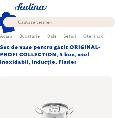
Treci
la
conținut
Acasă
Bucătărie
Oale
Seturi
Oțel inox
Set de vase pentru gătit ORIGINAL-
PROFI COLLECTION, 5 buc, oțel
inoxidabil, inducție, Fissler