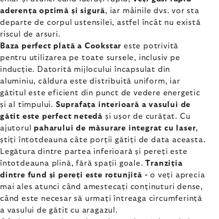
aderența optimă și sigură
, iar mâinile dvs. vor sta
departe de corpul ustensilei, astfel încât nu există
riscul de arsuri.
Baza perfect plată a Cookstar
este potrivită
pentru utilizarea pe toate sursele, inclusiv pe
inducție. Datorită mijlocului încapsulat din
aluminiu, căldura este distribuită uniform, iar
gătitul este eficient din punct de vedere energetic
și al timpului.
Suprafața interioară a vasului de
gătit este perfect netedă
și ușor de curățat. Cu
ajutorul
paharului de măsurare integrat cu laser
,
știți întotdeauna câte porții gătiți de data aceasta.
Legătura dintre partea inferioară și pereți este
întotdeauna plină, fără spații goale.
Tranziția
dintre fund și pereți este rotunjită -
o veți aprecia
mai ales atunci când amestecați conținuturi dense,
când este necesar să urmați întreaga circumferință
a vasului de gătit cu aragazul.