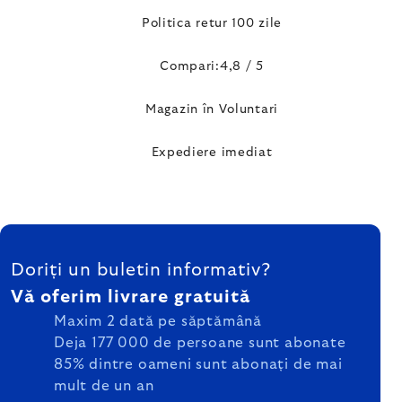
Politica retur 100 zile
Compari:4,8 / 5
Magazin în Voluntari
Expediere imediat
SUBSOL
Doriți un buletin informativ?
Vă oferim livrare gratuită
Maxim 2 dată pe săptămână
Deja 177 000 de persoane sunt abonate
85% dintre oameni sunt abonați de mai
mult de un an