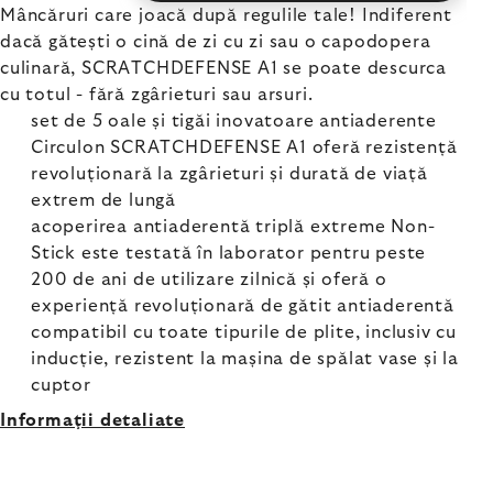
Mâncăruri care joacă după regulile tale! Indiferent
dacă gătești o cină de zi cu zi sau o capodopera
culinară, SCRATCHDEFENSE A1 se poate descurca
cu totul - fără zgârieturi sau arsuri.
set de 5 oale și tigăi inovatoare antiaderente
Circulon SCRATCHDEFENSE A1 oferă rezistență
revoluționară la zgârieturi și durată de viață
extrem de lungă
acoperirea antiaderentă triplă extreme Non-
Stick este testată în laborator pentru peste
200 de ani de utilizare zilnică și oferă o
experiență revoluționară de gătit antiaderentă
compatibil cu toate tipurile de plite, inclusiv cu
inducție, rezistent la mașina de spălat vase și la
cuptor
Informaţii detaliate