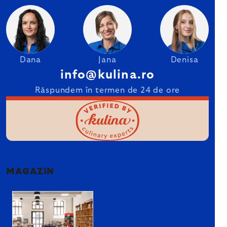
Dana
Jana
Denisa
info@kulina.ro
Răspundem în termen de 24 de ore
MAGAZIN