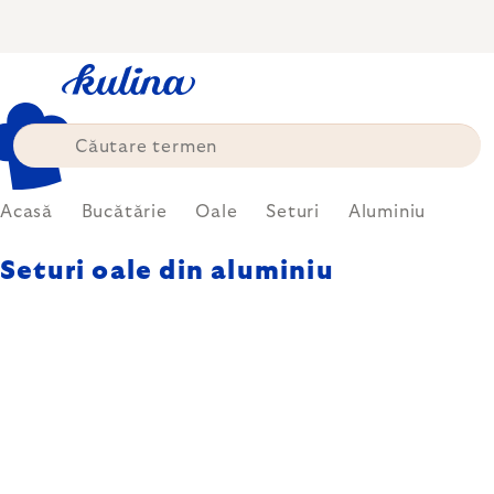
Treci
la
conținut
Acasă
Bucătărie
Oale
Seturi
Aluminiu
Seturi oale din aluminiu