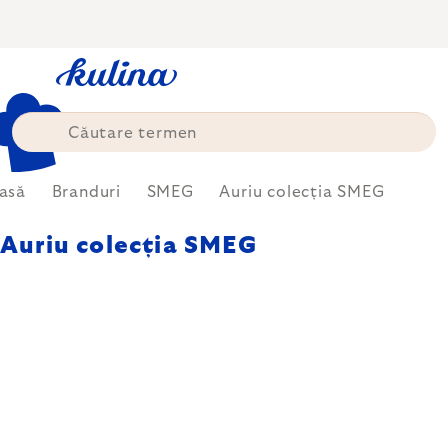
Treci
la
conținut
asă
Branduri
SMEG
Auriu colecția SMEG
Auriu colecția SMEG