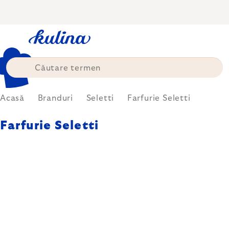
Treci
la
conținut
Acasă
Branduri
Seletti
Farfurie Seletti
Farfurie Seletti