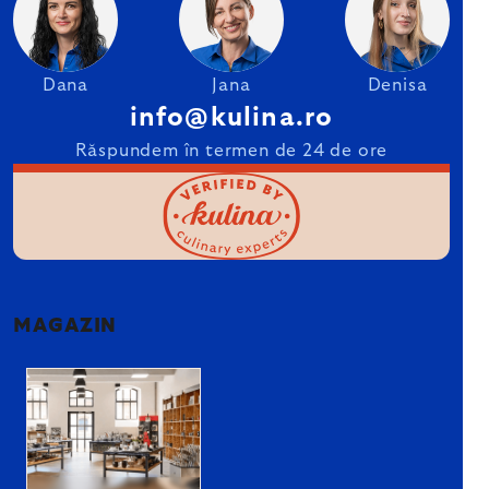
Dana
Jana
Denisa
info@kulina.ro
Răspundem în termen de 24 de ore
MAGAZIN