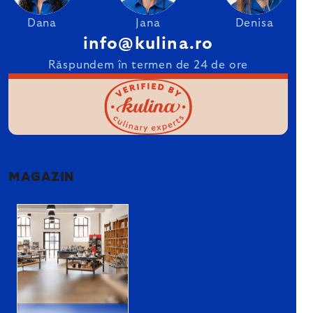
Dana
Jana
Denisa
info@kulina.ro
Răspundem în termen de 24 de ore
MAGAZIN