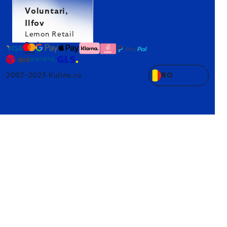
Voluntari,
Ilfov
Lemon Retail
Park
2007–2025 Kulina.ro
RO