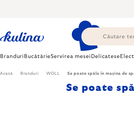
Treci
la
conținut
Branduri
Bucătărie
Servirea mesei
Delicatese
Elec
Acasă
Branduri
WOLL
Se poate spăla în mașina de s
Se poate spă