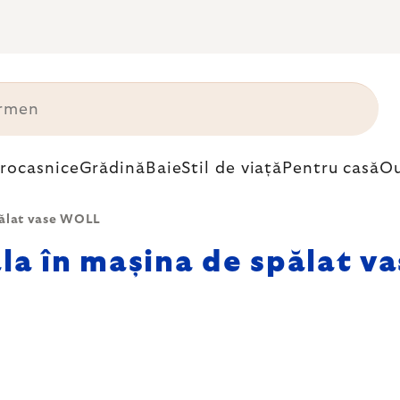
trocasnice
Grădină
Baie
Stil de viață
Pentru casă
Ou
pălat vase WOLL
la în mașina de spălat 