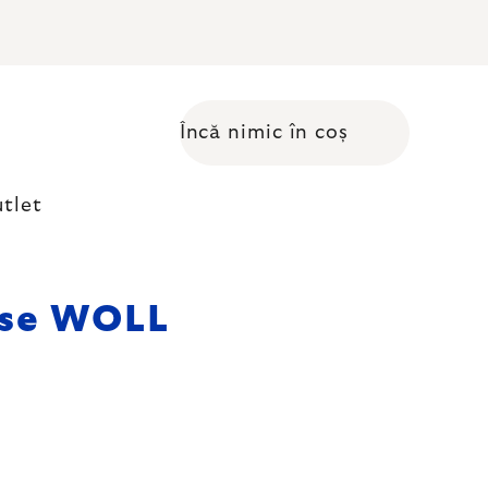
Încă nimic în coș
Coş de cumpărături
tlet
vase WOLL