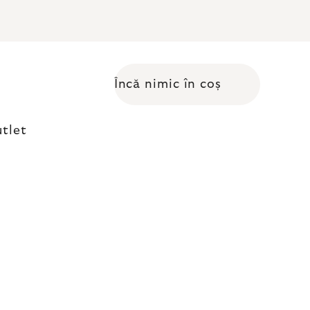
Încă nimic în coș
Coş de cumpărături
tlet