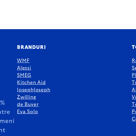
BRANDURI
T
WMF
R
Alessi
S
SMEG
P
Kitchen Aid
T
JosephJoseph
A
Zwilling
V
5%
de Buyer
T
ntre
Eva Solo
P
C
meni
nt