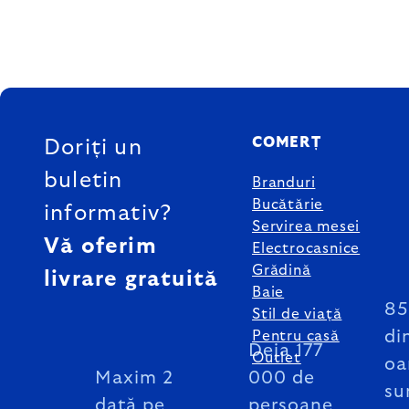
SUBSOL
COMERȚ
Doriți un
buletin
Branduri
Bucătărie
informativ?
Servirea mesei
Vă oferim
Electrocasnice
Grădină
livrare gratuită
Baie
8
Stil de viață
di
Pentru casă
Deja 177
Outlet
oa
Maxim 2
000 de
su
dată pe
persoane