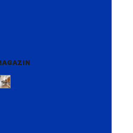
MAGAZIN
Voluntari,
Ilfov
Lemon
Retail
Park