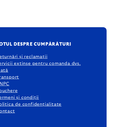
OTUL DESPRE CUMPĂRĂTURI
eturnări și reclamații
ervicii extinse pentru comanda dvs.
lată
ransport
NPC
ouchere
ermeni și condiții
olitica de confidențialitate
ontact