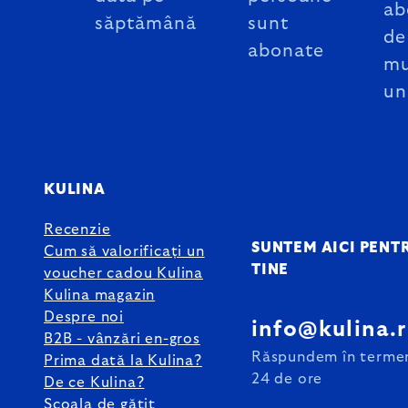
ab
săptămână
sunt
de
abonate
mu
un
KULINA
Recenzie
SUNTEM AICI PENT
Cum să valorificați un
TINE
voucher cadou Kulina
Kulina magazin
Despre noi
info@kulina.
B2B - vânzări en-gros
Răspundem în terme
Prima dată la Kulina?
24 de ore
De ce Kulina?
Școala de gătit