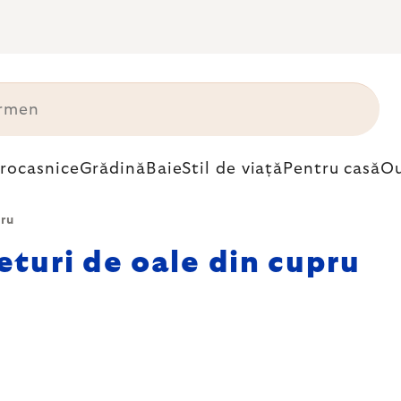
trocasnice
Grădină
Baie
Stil de viață
Pentru casă
Ou
pru
eturi de oale din cupru