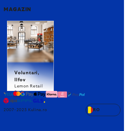
MAGAZIN
Voluntari,
Ilfov
Lemon Retail
Park
2007–2025 Kulina.ro
RO