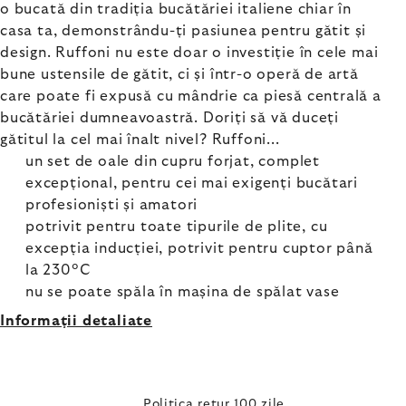
o bucată din tradiția bucătăriei italiene chiar în
casa ta, demonstrându-ți pasiunea pentru gătit și
design. Ruffoni nu este doar o investiție în cele mai
bune ustensile de gătit, ci și într-o operă de artă
care poate fi expusă cu mândrie ca piesă centrală a
bucătăriei dumneavoastră. Doriți să vă duceți
gătitul la cel mai înalt nivel? Ruffoni...
un set de oale din cupru forjat, complet
excepțional, pentru cei mai exigenți bucătari
profesioniști și amatori
potrivit pentru toate tipurile de plite, cu
excepția inducției, potrivit pentru cuptor până
la 230°C
nu se poate spăla în mașina de spălat vase
Informaţii detaliate
Politica retur 100 zile