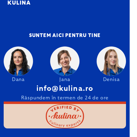
KULINA
SUNTEM AICI PENTRU TINE
Dana
Jana
Denisa
info@kulina.ro
Răspundem în termen de 24 de ore