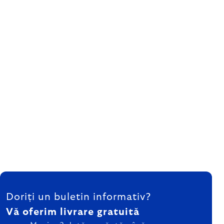
SUBSOL
Doriți un buletin informativ?
Vă oferim livrare gratuită