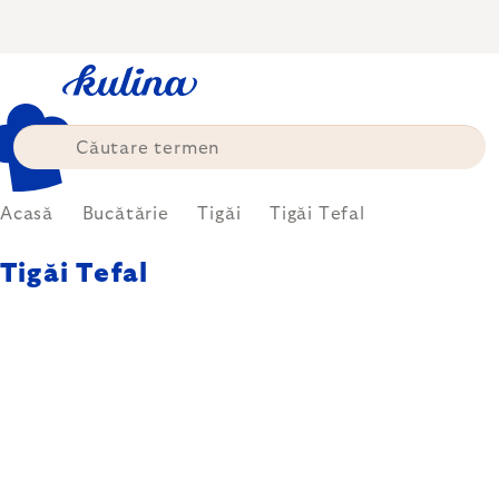
Treci
la
conținut
Acasă
Bucătărie
Tigăi
Tigăi Tefal
Tigăi Tefal