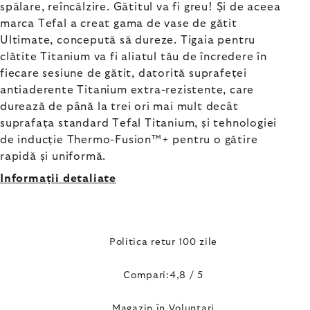
spălare, reîncălzire. Gătitul va fi greu! Și de aceea
marca Tefal a creat gama de vase de gătit
Ultimate, concepută să dureze. Tigaia pentru
clătite Titanium va fi aliatul tău de încredere în
fiecare sesiune de gătit, datorită suprafeței
antiaderente Titanium extra-rezistente, care
durează de până la trei ori mai mult decât
suprafața standard Tefal Titanium, și tehnologiei
de inducție Thermo-Fusion™+ pentru o gătire
rapidă și uniformă.
Informaţii detaliate
Politica retur 100 zile
Compari:4,8 / 5
Magazin în Voluntari