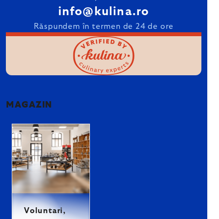
info@kulina.ro
Răspundem în termen de 24 de ore
MAGAZIN
Voluntari,