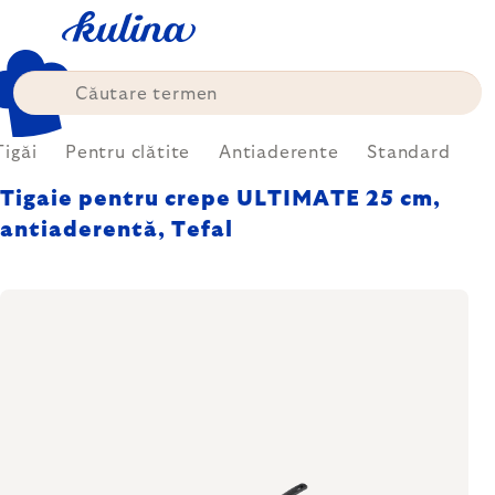
Treci
la
conținut
Tigăi
Pentru clătite
Antiaderente
Standard
Tigaie pentru crepe ULTIMATE 25 cm,
antiaderentă, Tefal