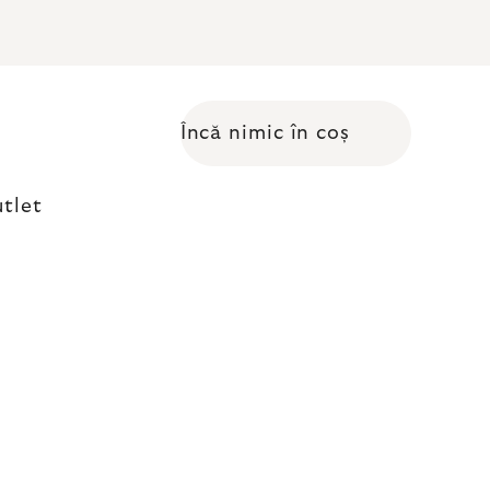
Încă nimic în coș
Coş de cumpărături
tlet