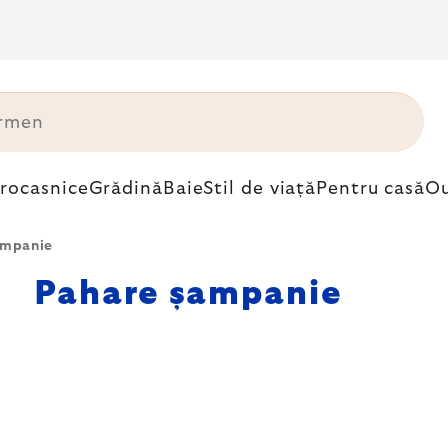
trocasnice
Grădină
Baie
Stil de viață
Pentru casă
Ou
mpanie
Pahare șampanie