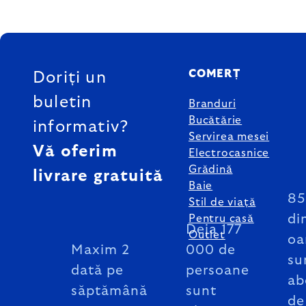
SUBSOL
COMERȚ
Doriți un
buletin
Branduri
Bucătărie
informativ?
Servirea mesei
Vă oferim
Electrocasnice
Grădină
livrare gratuită
Baie
8
Stil de viață
di
Pentru casă
Deja 177
Outlet
oa
Maxim 2
000 de
su
dată pe
persoane
ab
săptămână
sunt
de