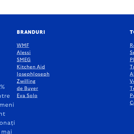
BRANDURI
T
WMF
R
Alessi
S
SMEG
P
Kitchen Aid
T
JosephJoseph
A
Zwilling
V
5%
de Buyer
T
ntre
Eva Solo
P
C
meni
nt
onați
 mai