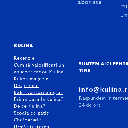
abonate
mu
un
KULINA
Recenzie
SUNTEM AICI PENT
Cum să valorificați un
TINE
voucher cadou Kulina
Kulina magazin
Despre noi
info@kulina.
B2B - vânzări en-gros
Răspundem în terme
Prima dată la Kulina?
24 de ore
De ce Kulina?
Școala de gătit
Chefparade
Urmăriți starea