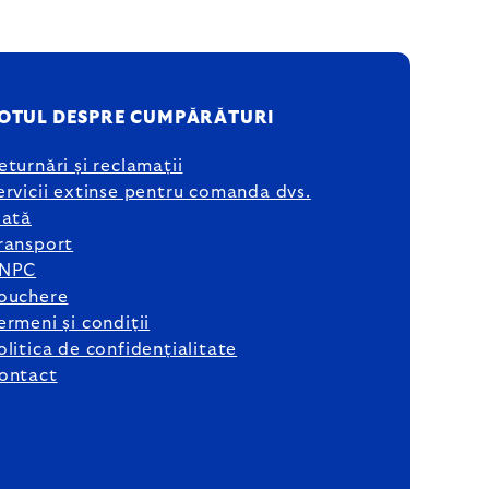
OTUL DESPRE CUMPĂRĂTURI
eturnări și reclamații
ervicii extinse pentru comanda dvs.
lată
ransport
NPC
ouchere
ermeni și condiții
olitica de confidențialitate
ontact