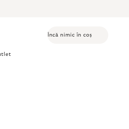
Încă nimic în coș
Coş de cumpărături
tlet