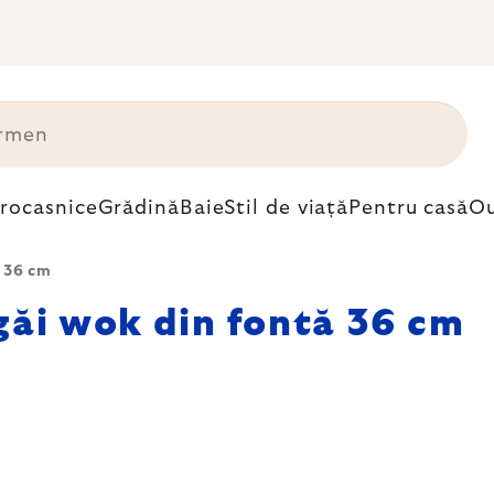
trocasnice
Grădină
Baie
Stil de viață
Pentru casă
Ou
ă 36 cm
găi wok din fontă 36 cm