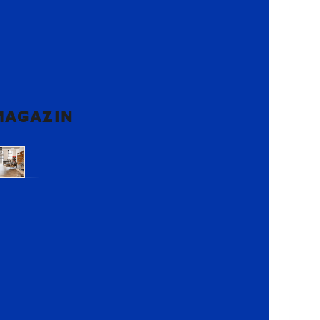
MAGAZIN
Voluntari,
Ilfov
Lemon
Retail
Park