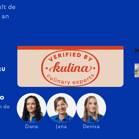
lt de
 an
RU
ro
n de
Dana
Jana
Denisa