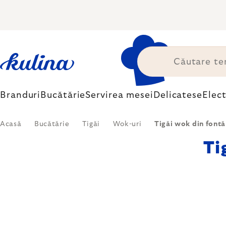
Treci
la
conținut
Branduri
Bucătărie
Servirea mesei
Delicatese
Elec
Acasă
Bucătărie
Tigăi
Wok-uri
Tigăi wok din font
Ti