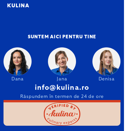
KULINA
SUNTEM AICI PENTRU TINE
Dana
Jana
Denisa
info@kulina.ro
Răspundem în termen de 24 de ore