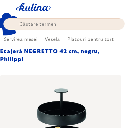
Treci
la
conținut
Servirea mesei
Veselă
Platouri pentru tort
Etajeră NEGRETTO 42 cm, negru,
Philippi