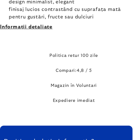
design minimalist, elegant
finisaj lucios contrastând cu suprafața mată
pentru gustări, fructe sau dulciuri
Informaţii detaliate
Politica retur 100 zile
Compari:4,8 / 5
Magazin în Voluntari
Expediere imediat
SUBSOL