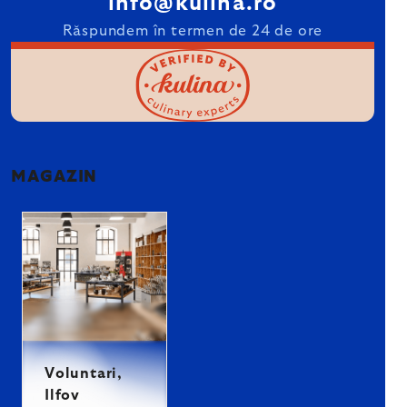
info@kulina.ro
Răspundem în termen de 24 de ore
MAGAZIN
Voluntari,
Ilfov