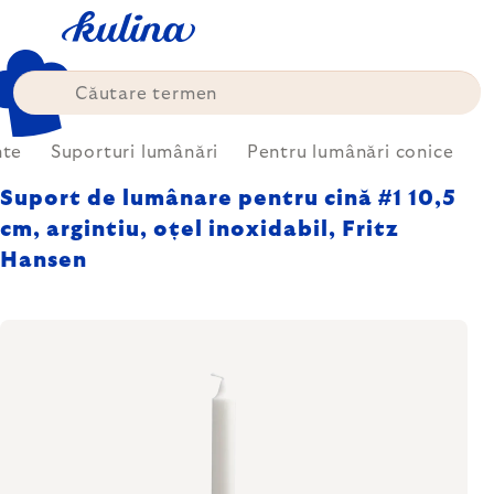
Treci
la
conținut
nte
Suporturi lumânări
Pentru lumânări conice
Suport de lumânare pentru cină #1 10,5
cm, argintiu, oțel inoxidabil, Fritz
Hansen