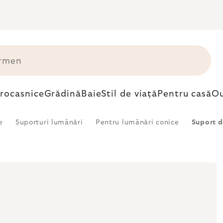
trocasnice
Grădină
Baie
Stil de viață
Pentru casă
Ou
e
Suporturi lumânări
Pentru lumânări conice
Suport d