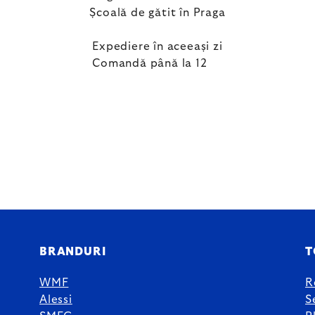
Școală de gătit în Praga
Expediere în aceeași zi
Comandă până la 12
BRANDURI
T
WMF
R
Alessi
S