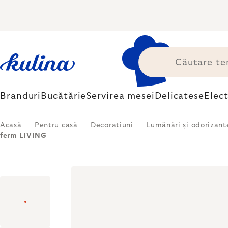
Treci
la
conținut
Branduri
Bucătărie
Servirea mesei
Delicatese
Elec
Acasă
Pentru casă
Decorațiuni
Lumânări și odorizant
ferm LIVING