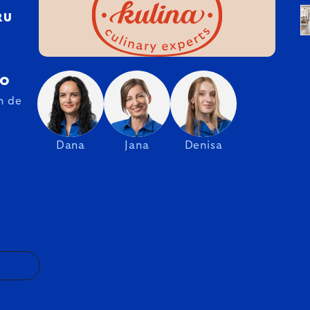
RU
ro
n de
Dana
Jana
Denisa