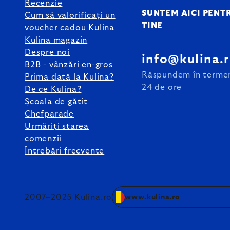
Recenzie
SUNTEM AICI PENT
Cum să valorificați un
TINE
voucher cadou Kulina
Kulina magazin
Despre noi
info@kulina.
B2B - vânzări en-gros
Răspundem în terme
Prima dată la Kulina?
24 de ore
De ce Kulina?
Școala de gătit
Chefparade
Urmăriți starea
comenzii
Întrebări frecvente
2007–2025 Kulina.ro
www.kulina.ro