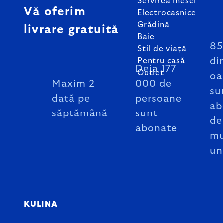
Servirea mesei
Vă oferim
Electrocasnice
Grădină
livrare gratuită
Baie
8
Stil de viață
di
Pentru casă
Deja 177
Outlet
oa
Maxim 2
000 de
su
dată pe
persoane
ab
săptămână
sunt
de
abonate
mu
un
KULINA