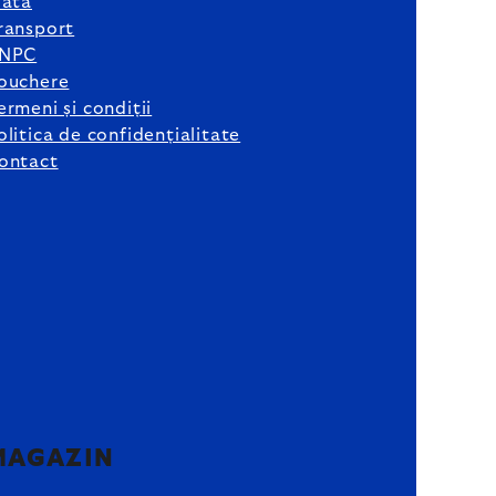
lată
ransport
NPC
ouchere
ermeni și condiții
olitica de confidențialitate
ontact
MAGAZIN