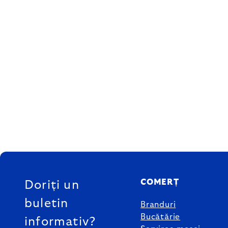
SUBSOL
COMERȚ
Doriți un
buletin
Branduri
Bucătărie
informativ?