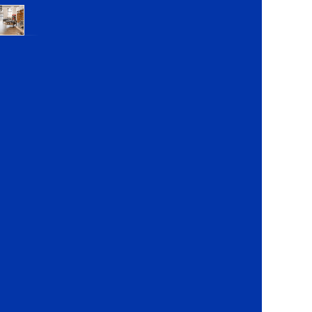
Voluntari,
Ilfov
Lemon
Retail
Park