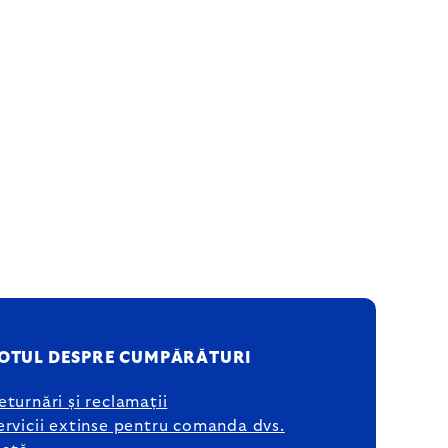
OTUL DESPRE CUMPĂRĂTURI
eturnări și reclamații
ervicii extinse pentru comanda dvs.