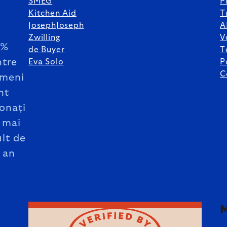
SMEG
P
Kitchen Aid
T
JosephJoseph
A
Zwilling
V
5%
de Buyer
T
ntre
Eva Solo
P
C
meni
nt
onați
 mai
lt de
 an