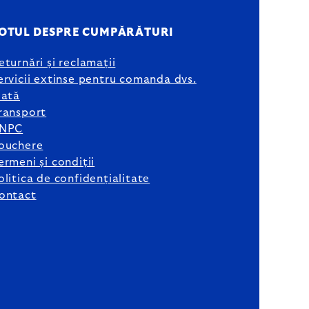
OTUL DESPRE CUMPĂRĂTURI
eturnări și reclamații
ervicii extinse pentru comanda dvs.
lată
ransport
NPC
ouchere
ermeni și condiții
olitica de confidențialitate
ontact