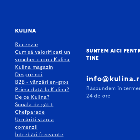
KULINA
Recenzie
SUNTEM AICI PENT
Cum să valorificați un
TINE
voucher cadou Kulina
Kulina magazin
Despre noi
info@kulina.
B2B - vânzări en-gros
Răspundem în terme
Prima dată la Kulina?
24 de ore
De ce Kulina?
Școala de gătit
Chefparade
Urmăriți starea
comenzii
Întrebări frecvente