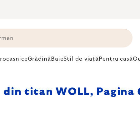
trocasnice
Grădină
Baie
Stil de viață
Pentru casă
Ou
i din titan WOLL
, Pagina 