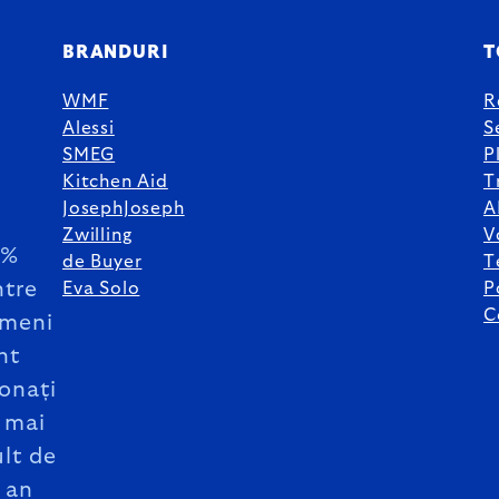
BRANDURI
T
WMF
R
Alessi
S
SMEG
P
Kitchen Aid
T
JosephJoseph
A
Zwilling
V
5%
de Buyer
T
ntre
Eva Solo
P
C
meni
nt
onați
 mai
lt de
 an