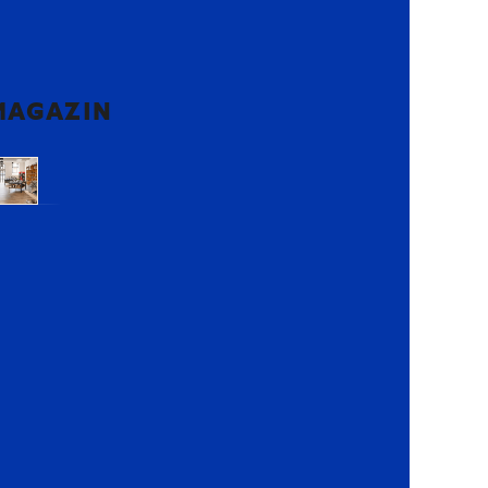
MAGAZIN
Voluntari,
Ilfov
Lemon
Retail
Park