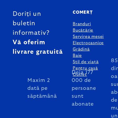
SUBSOL
COMERȚ
Doriți un
buletin
Branduri
Bucătărie
informativ?
Servirea mesei
Vă oferim
Electrocasnice
Grădină
livrare gratuită
Baie
8
Stil de viață
di
Pentru casă
Deja 177
Outlet
oa
Maxim 2
000 de
su
dată pe
persoane
ab
săptămână
sunt
de
abonate
mu
un