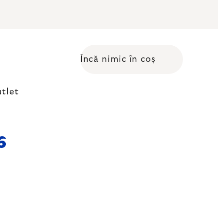
Încă nimic în coș
Coş de cumpărături
tlet
6