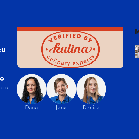
RU
ro
n de
Dana
Jana
Denisa