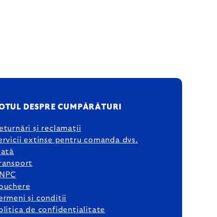
OTUL DESPRE CUMPĂRĂTURI
eturnări și reclamații
ervicii extinse pentru comanda dvs.
lată
ransport
NPC
ouchere
ermeni și condiții
olitica de confidențialitate