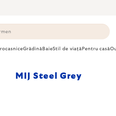
trocasnice
Grădină
Baie
Stil de viață
Pentru casă
Ou
MIJ Steel Grey