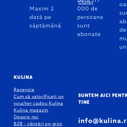
Deja 177
Outlet
oa
Maxim 2
000 de
su
dată pe
persoane
ab
săptămână
sunt
de
abonate
mu
un
KULINA
Recenzie
SUNTEM AICI PENT
Cum să valorificați un
TINE
voucher cadou Kulina
Kulina magazin
Despre noi
info@kulina.
B2B - vânzări en-gros