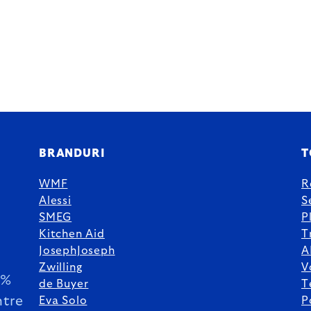
BRANDURI
T
WMF
R
Alessi
S
SMEG
P
Kitchen Aid
T
JosephJoseph
A
Zwilling
V
5%
de Buyer
T
ntre
Eva Solo
P