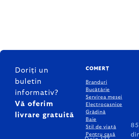
SUBSOL
COMERȚ
Doriți un
buletin
Branduri
Bucătărie
informativ?
Servirea mesei
Vă oferim
Electrocasnice
Grădină
livrare gratuită
Baie
8
Stil de viață
di
Pentru casă