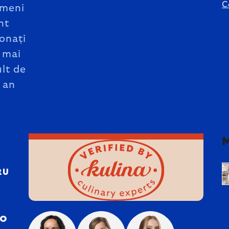
C
meni
nt
onați
 mai
lt de
 an
RU
ro