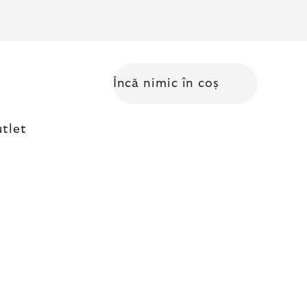
Încă nimic în coș
Coş de cumpărături
tlet