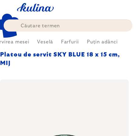
Treci
la
conținut
rvirea mesei
Veselă
Farfurii
Puțin adânci
Platou de servit SKY BLUE 18 x 15 cm,
MIJ