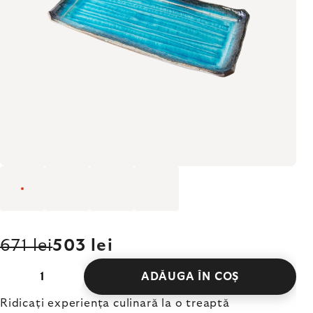
671 lei
503 lei
ADĂUGA ÎN COŞ
Ridicați experiența culinară la o treaptă