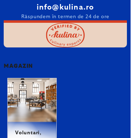
info@kulina.ro
Răspundem în termen de 24 de ore
MAGAZIN
Voluntari,