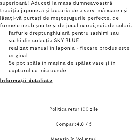
superioară! Aduceți la masa dumneavoastră
tradiția japoneză și bucuria de a servi mâncarea și
lăsați-vă purtați de meșteșugurile perfecte, de
formele neobișnuite și de jocul neobișnuit de culori.
farfurie dreptunghiulară pentru sashimi sau
sushi din colecția SKY BLUE
realizat manual în Japonia - fiecare produs este
original
Se pot spăla în mașina de spălat vase și în
cuptorul cu microunde
Informaţii detaliate
Politica retur 100 zile
Compari:4,8 / 5
Magazin în Voluntari