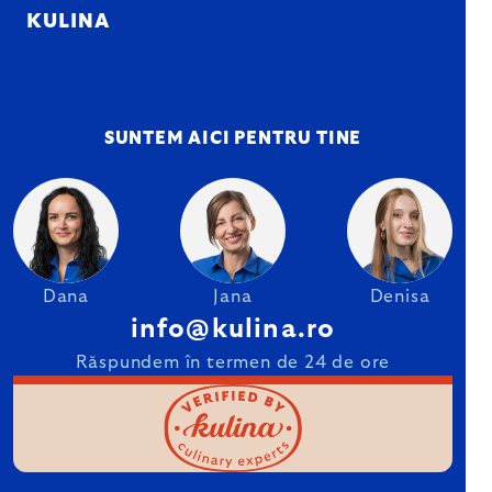
KULINA
SUNTEM AICI PENTRU TINE
Dana
Jana
Denisa
info@kulina.ro
Răspundem în termen de 24 de ore