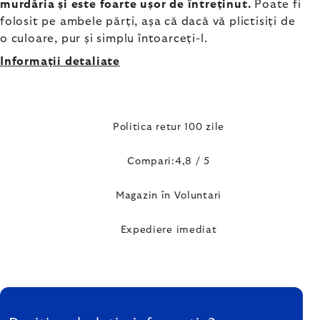
murdăria și este foarte ușor de întreținut.
Poate fi
folosit pe ambele părți, așa că dacă vă plictisiți de
o culoare, pur și simplu întoarceți-l.
Informaţii detaliate
Politica retur 100 zile
Compari:4,8 / 5
Magazin în Voluntari
Expediere imediat
SUBSOL