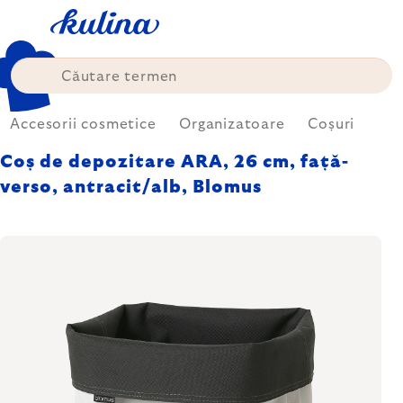
Treci
la
conținut
Accesorii cosmetice
Organizatoare
Coșuri
Coș de depozitare ARA, 26 cm, față-
verso, antracit/alb, Blomus