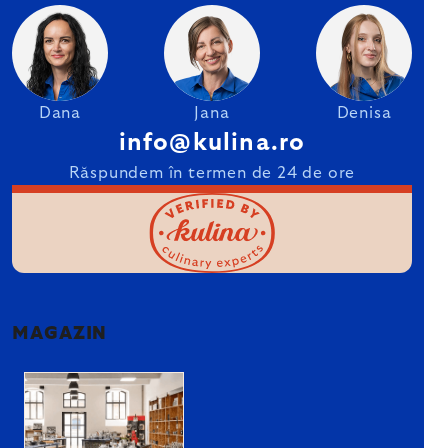
Dana
Jana
Denisa
info@kulina.ro
Răspundem în termen de 24 de ore
MAGAZIN