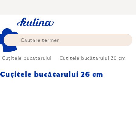
Treci
la
conținut
Cuțitele bucătarului
Cuțitele bucătarului 26 cm
Cuțitele bucătarului 26 cm