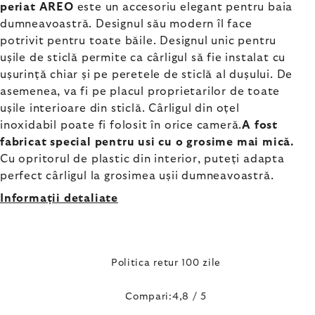
periat AREO
este un accesoriu elegant pentru baia
dumneavoastră. Designul său modern îl face
potrivit pentru toate băile. Designul unic pentru
ușile de sticlă permite ca cârligul să fie instalat cu
ușurință chiar și pe peretele de sticlă al dușului. De
asemenea, va fi pe placul proprietarilor de toate
ușile interioare din sticlă. Cârligul din oțel
inoxidabil poate fi folosit în orice cameră.
A fost
fabricat special pentru usi cu o grosime mai mică.
Cu opritorul de plastic din interior, puteți adapta
perfect cârligul la grosimea ușii dumneavoastră.
Informaţii detaliate
Politica retur 100 zile
Compari:4,8 / 5