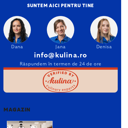
SUNTEM AICI PENTRU TINE
Dana
Jana
Denisa
info@kulina.ro
Răspundem în termen de 24 de ore
MAGAZIN