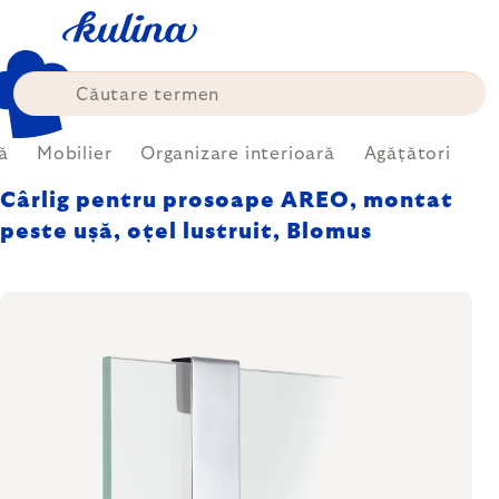
Treci
la
conținut
ă
Mobilier
Organizare interioară
Agățători
Cârlig pentru prosoape AREO, montat
peste ușă, oțel lustruit, Blomus