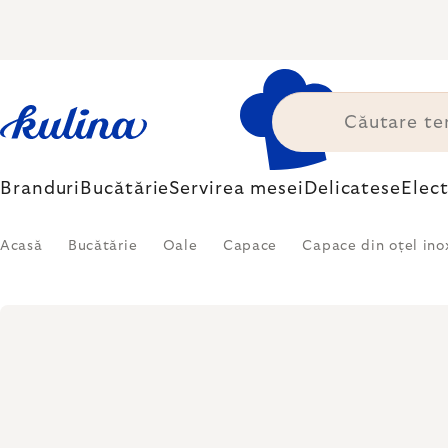
Treci
la
conținut
Branduri
Bucătărie
Servirea mesei
Delicatese
Elec
Acasă
Bucătărie
Oale
Capace
Capace din oțel ino