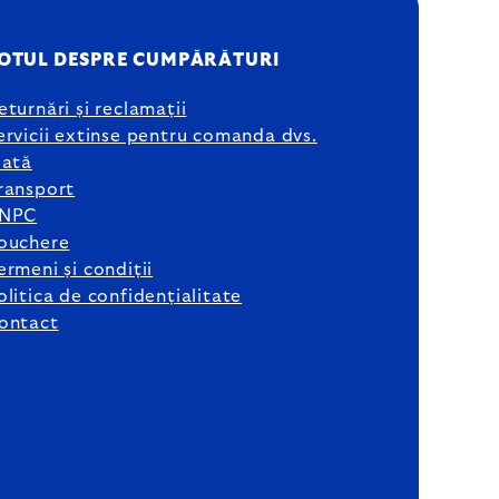
OTUL DESPRE CUMPĂRĂTURI
eturnări și reclamații
ervicii extinse pentru comanda dvs.
lată
ransport
NPC
ouchere
ermeni și condiții
olitica de confidențialitate
ontact