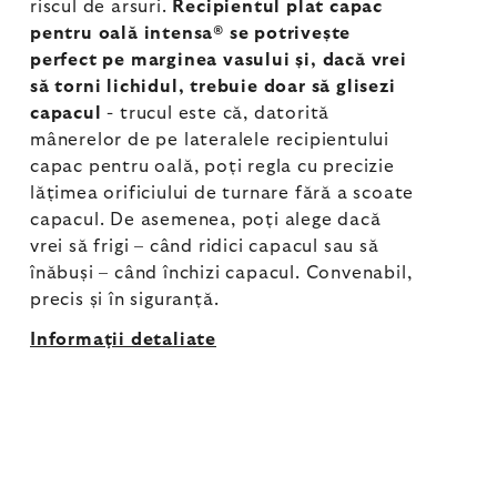
riscul de arsuri.
Recipientul plat capac
pentru oală intensa® se potrivește
perfect pe marginea vasului și, dacă vrei
să torni lichidul, trebuie doar să glisezi
capacul
- trucul este că, datorită
mânerelor de pe lateralele recipientului
capac pentru oală, poți regla cu precizie
lățimea orificiului de turnare fără a scoate
capacul. De asemenea, poți alege dacă
vrei să frigi – când ridici capacul sau să
înăbuși – când închizi capacul. Convenabil,
precis și în siguranță.
Informaţii detaliate