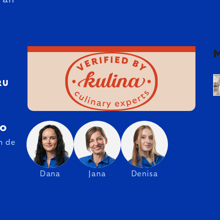
RU
ro
n de
Dana
Jana
Denisa