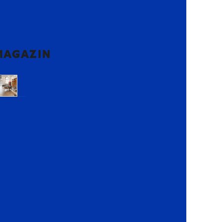
MAGAZIN
Voluntari,
Ilfov
Lemon
Retail
Park