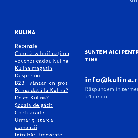
KULINA
Recenzie
SUNTEM AICI PENT
Cum să valorificați un
TINE
voucher cadou Kulina
Kulina magazin
Despre noi
info@kulina.
B2B - vânzări en-gros
Răspundem în terme
Prima dată la Kulina?
24 de ore
De ce Kulina?
Școala de gătit
Chefparade
Urmăriți starea
comenzii
Întrebări frecvente