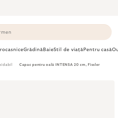
trocasnice
Grădină
Baie
Stil de viață
Pentru casă
Ou
xidabil
Capac pentru oală INTENSA 20 cm, Fissler