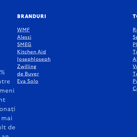
BRANDURI
T
WMF
R
Alessi
S
SMEG
P
Kitchen Aid
T
JosephJoseph
A
Zwilling
V
5%
de Buyer
T
ntre
Eva Solo
P
C
meni
nt
onați
 mai
lt de
 an