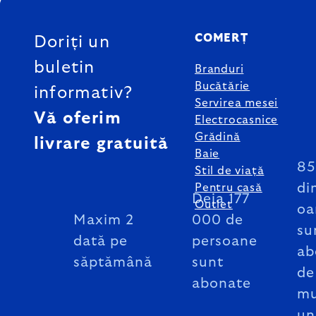
SUBSOL
COMERȚ
Doriți un
buletin
Branduri
Bucătărie
informativ?
Servirea mesei
Vă oferim
Electrocasnice
Grădină
livrare gratuită
Baie
8
Stil de viață
di
Pentru casă
Deja 177
Outlet
oa
Maxim 2
000 de
su
dată pe
persoane
ab
săptămână
sunt
de
abonate
mu
un