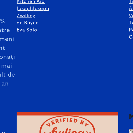
Kitchen Aid
T
JosephJoseph
A
Zwilling
V
5%
de Buyer
T
ntre
Eva Solo
P
C
meni
nt
onați
 mai
lt de
 an