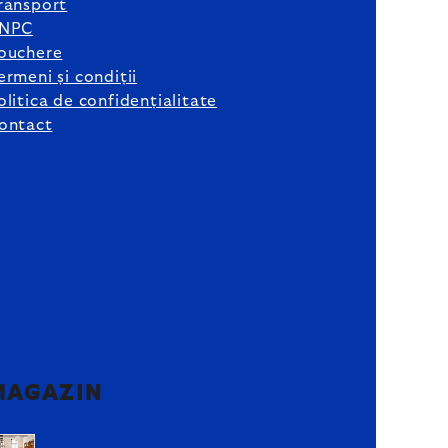
ransport
NPC
ouchere
ermeni și condiții
olitica de confidențialitate
ontact
MAGAZIN