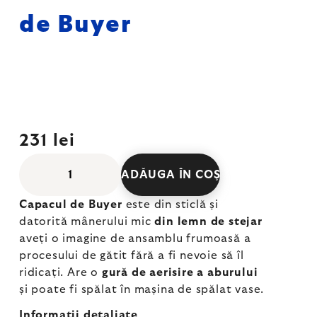
de Buyer
231 lei
ADĂUGA ÎN COŞ
Capacul de Buyer
este din sticlă și
datorită mânerului mic
din lemn de stejar
aveți o imagine de ansamblu frumoasă a
procesului de gătit fără a fi nevoie să îl
ridicați. Are o
gură de aerisire a aburului
și poate fi spălat în mașina de spălat vase.
Informaţii detaliate