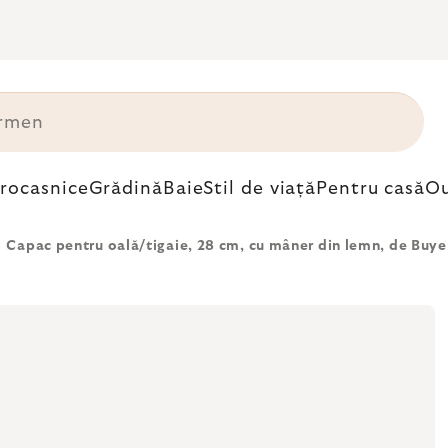
trocasnice
Grădină
Baie
Stil de viață
Pentru casă
Ou
Capac pentru oală/tigaie, 28 cm, cu mâner din lemn, de Buye