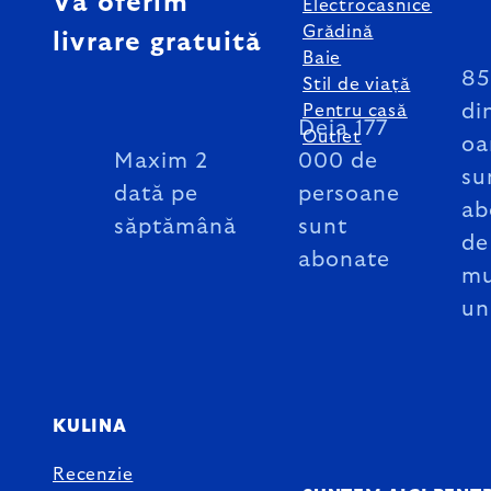
Vă oferim
Electrocasnice
Grădină
livrare gratuită
Baie
8
Stil de viață
di
Pentru casă
Deja 177
Outlet
oa
Maxim 2
000 de
su
dată pe
persoane
ab
săptămână
sunt
de
abonate
mu
un
KULINA
Recenzie