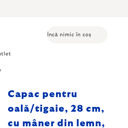
Încă nimic în coș
Coş de cumpărături
tlet
r
Capac pentru
oală/tigaie, 28 cm,
cu mâner din lemn,