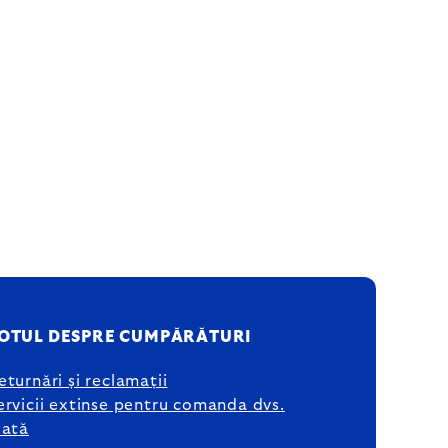
OTUL DESPRE CUMPĂRĂTURI
eturnări și reclamații
ervicii extinse pentru comanda dvs.
lată