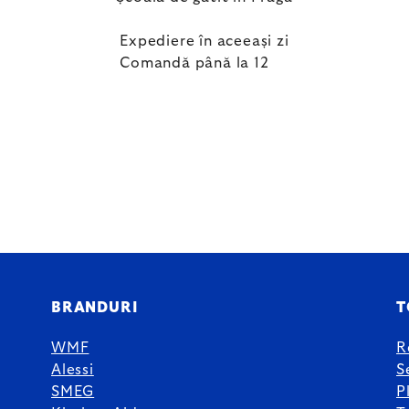
Expediere în aceeași zi
Comandă până la 12
BRANDURI
T
WMF
R
Alessi
S
SMEG
P