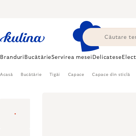
Treci
la
conținut
Branduri
Bucătărie
Servirea mesei
Delicatese
Elec
Acasă
Bucătărie
Tigăi
Capace
Capace din sticlă