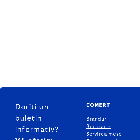
SUBSOL
COMERȚ
Doriți un
buletin
Branduri
Bucătărie
informativ?
Servirea mesei