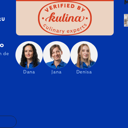
RU
ro
n de
Dana
Jana
Denisa