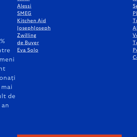
Alessi
S
SMEG
P
Kitchen Aid
T
JosephJoseph
A
Zwilling
V
5%
de Buyer
T
ntre
Eva Solo
P
C
meni
nt
onați
 mai
lt de
 an