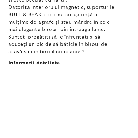
și este ocupat cu hârtii.
Datorită interiorului magnetic, suporturile
BULL & BEAR pot ține cu ușurință o
mulțime de agrafe și stau mândre în cele
mai elegante birouri din întreaga lume.
Sunteți pregătiți să le înfruntați și să
aduceți un pic de sălbăticie în biroul de
acasă sau în biroul companiei?
Informaţii detaliate