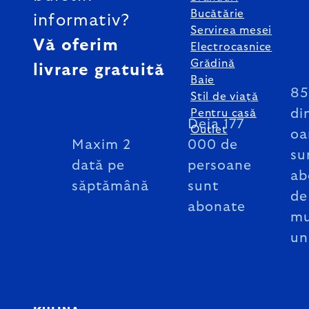
Bucătărie
informativ?
Servirea mesei
Vă oferim
Electrocasnice
Grădină
livrare gratuită
Baie
8
Stil de viață
di
Pentru casă
Deja 177
Outlet
oa
Maxim 2
000 de
su
dată pe
persoane
ab
săptămână
sunt
de
abonate
mu
un