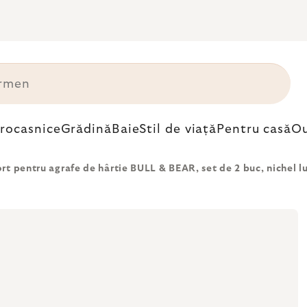
trocasnice
Grădină
Baie
Stil de viață
Pentru casă
Ou
rt pentru agrafe de hârtie BULL & BEAR, set de 2 buc, nichel lus