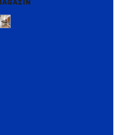
MAGAZIN
Voluntari,
Ilfov
Lemon
Retail
Park