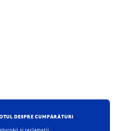
OTUL DESPRE CUMPĂRĂTURI
eturnări și reclamații