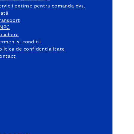
ervicii extinse pentru comanda dvs.
lată
ransport
NPC
ouchere
ermeni și condiții
olitica de confidențialitate
ontact