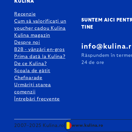
KULINA
Recenzie
SUNTEM AICI PENT
Cum să valorificați un
TINE
voucher cadou Kulina
Kulina magazin
Despre noi
info@kulina.
B2B - vânzări en-gros
Răspundem în terme
Prima dată la Kulina?
24 de ore
De ce Kulina?
Școala de gătit
Chefparade
Urmăriți starea
comenzii
Întrebări frecvente
2007–2025 Kulina.ro
www.kulina.ro