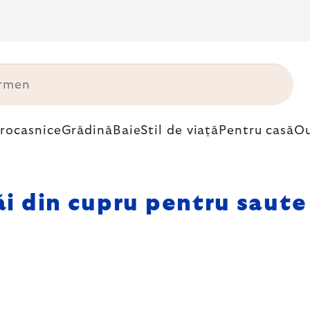
trocasnice
Grădină
Baie
Stil de viață
Pentru casă
Ou
ăi din cupru pentru saute