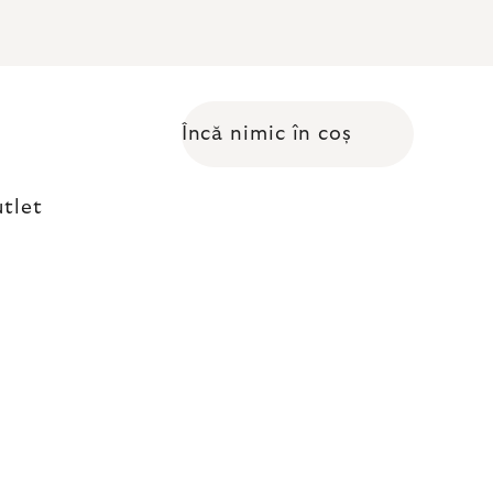
Încă nimic în coș
Coş de cumpărături
tlet