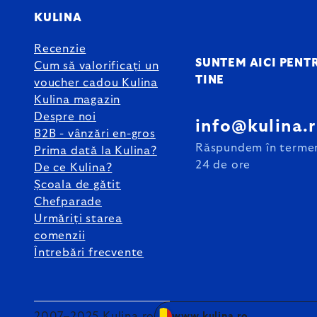
KULINA
Recenzie
SUNTEM AICI PENT
Cum să valorificați un
TINE
voucher cadou Kulina
Kulina magazin
Despre noi
info@kulina.
B2B - vânzări en-gros
Răspundem în terme
Prima dată la Kulina?
24 de ore
De ce Kulina?
Școala de gătit
Chefparade
Urmăriți starea
comenzii
Întrebări frecvente
2007–2025 Kulina.ro
www.kulina.ro