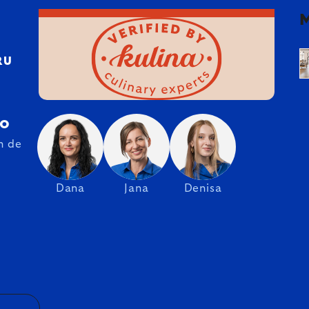
RU
ro
n de
Dana
Jana
Denisa