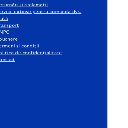
eturnări și reclamații
ervicii extinse pentru comanda dvs.
lată
ransport
NPC
ouchere
ermeni și condiții
olitica de confidențialitate
ontact