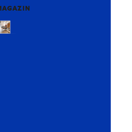
MAGAZIN
Voluntari,
Ilfov
Lemon
Retail
Park