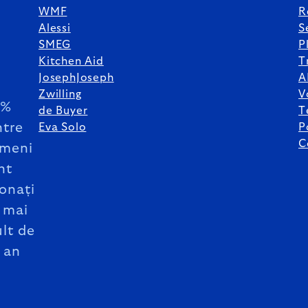
WMF
R
Alessi
S
SMEG
P
Kitchen Aid
T
JosephJoseph
A
Zwilling
V
5%
de Buyer
T
ntre
Eva Solo
P
C
meni
nt
onați
 mai
lt de
 an