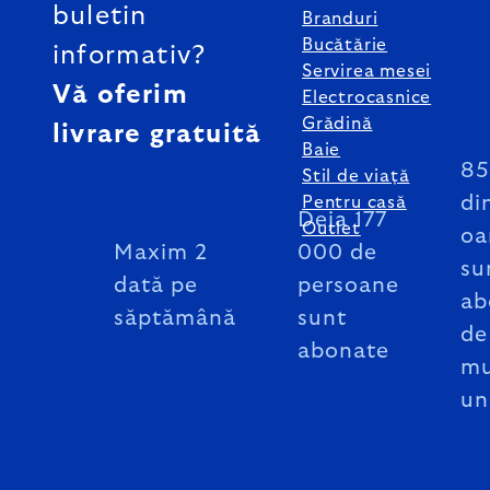
buletin
Branduri
Bucătărie
informativ?
Servirea mesei
Vă oferim
Electrocasnice
Grădină
livrare gratuită
Baie
8
Stil de viață
di
Pentru casă
Deja 177
Outlet
oa
Maxim 2
000 de
su
dată pe
persoane
ab
săptămână
sunt
de
abonate
mu
un