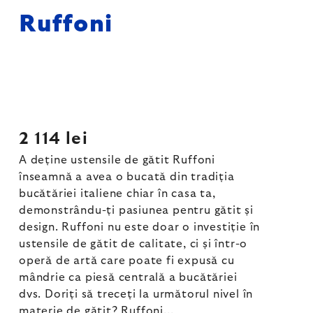
Ruffoni
2 114 lei
A deține ustensile de gătit Ruffoni
înseamnă a avea o bucată din tradiția
bucătăriei italiene chiar în casa ta,
demonstrându-ți pasiunea pentru gătit și
design. Ruffoni nu este doar o investiție în
ustensile de gătit de calitate, ci și într-o
operă de artă care poate fi expusă cu
mândrie ca piesă centrală a bucătăriei
dvs. Doriți să treceți la următorul nivel în
materie de gătit? Ruffoni...