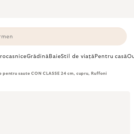
trocasnice
Grădină
Baie
Stil de viață
Pentru casă
Ou
e pentru saute CON CLASSE 24 cm, cupru, Ruffoni