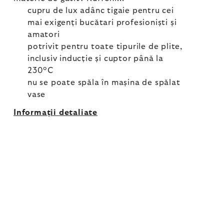
cupru de lux adânc tigaie pentru cei
mai exigenți bucătari profesioniști și
amatori
potrivit pentru toate tipurile de plite,
inclusiv inducție și cuptor până la
230°C
nu se poate spăla în mașina de spălat
vase
Informaţii detaliate