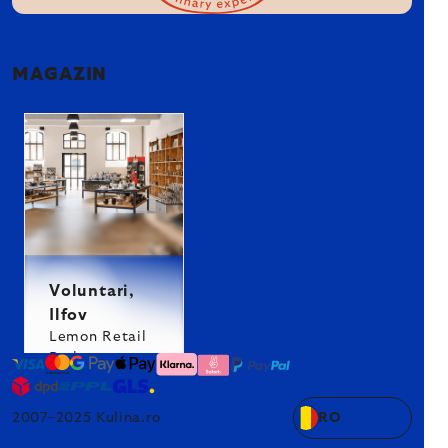
MAGAZIN
Voluntari,
Ilfov
Lemon Retail
Park
2007–2025 Kulina.ro
RO