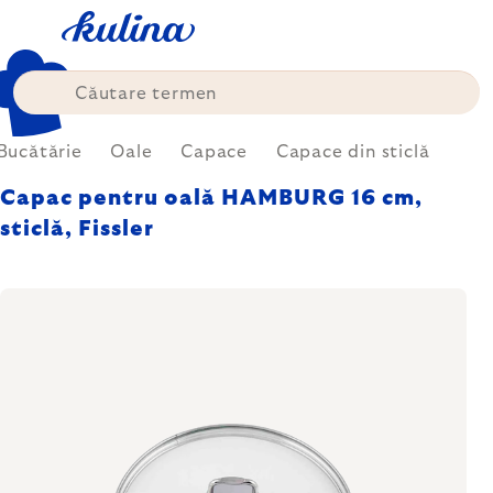
Treci
la
conținut
Bucătărie
Oale
Capace
Capace din sticlă
Capac pentru oală HAMBURG 16 cm,
sticlă, Fissler