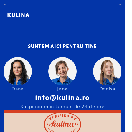
KULINA
SUNTEM AICI PENTRU TINE
Dana
Jana
Denisa
info@kulina.ro
Răspundem în termen de 24 de ore