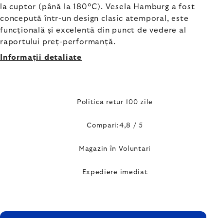
la cuptor (până la 180°C). Vesela Hamburg a fost
concepută într-un design clasic atemporal, este
funcțională și excelentă din punct de vedere al
raportului preț-performanță.
Informaţii detaliate
Politica retur 100 zile
Compari:4,8 / 5
Magazin în Voluntari
Expediere imediat
SUBSOL