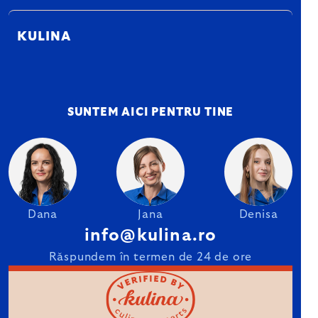
KULINA
SUNTEM AICI PENTRU TINE
Dana
Jana
Denisa
info@kulina.ro
Răspundem în termen de 24 de ore