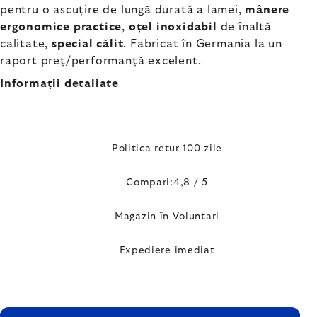
pentru o ascuțire de lungă durată a lamei,
mânere
ergonomice practice
,
oțel inoxidabil
de înaltă
calitate,
special călit
. Fabricat în Germania la un
raport preț/performanță excelent.
Informaţii detaliate
Politica retur 100 zile
Compari:4,8 / 5
Magazin în Voluntari
Expediere imediat
SUBSOL