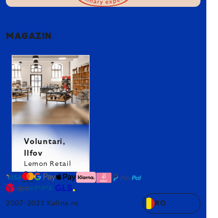
MAGAZIN
Voluntari,
Ilfov
Lemon Retail
Park
2007–2025 Kulina.ro
RO